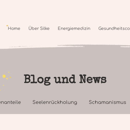
Home
Über Silke
Energiemedizin
Gesundheitsco
Blog und News
enanteile
Seelenrückholung
Schamanismus
Seelische Gesundheit
Körper, Geist und Seele