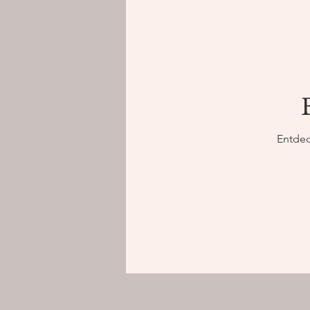
Gesundheitscoaching
weibliche Kraft
Frauenk
Entdec
Achtsamkeit
Frauenarb