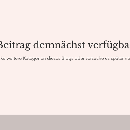
Life Coach
Heiler, Heilerin
Ritus der Gebärmu
Beitrag demnächst verfügba
reis
Verbindung zum Körper
Selbstfürsorge
ke weitere Kategorien dieses Blogs oder versuche es später n
eit
persönliche Entwicklung