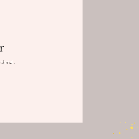
tter
Schoßraum
r
Weiblichkeit
ochmal.