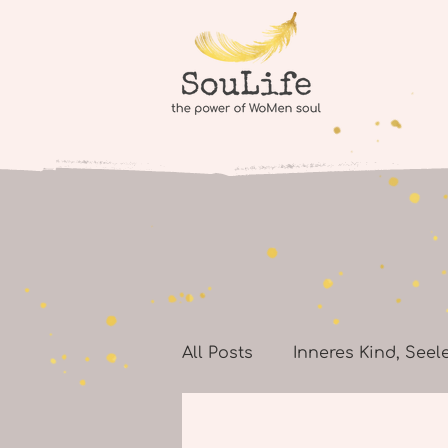
All Posts
Inneres Kind, Seel
Seelenheil, Seelenheilung