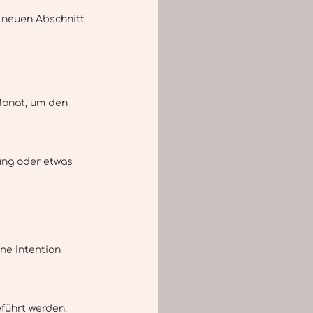
n neuen Abschnitt 
Monat, um den 
rung oder etwas 
ne Intention 
eführt werden.