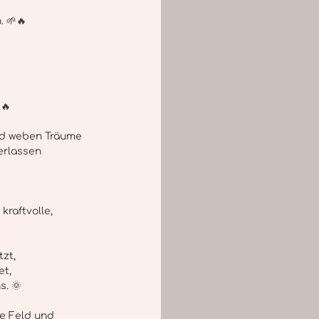
. 🌱🔥
🔥 
nd weben Träume 
erlassen 
kraftvolle, 
zt,
t, 
s. 🌞
e Feld und 