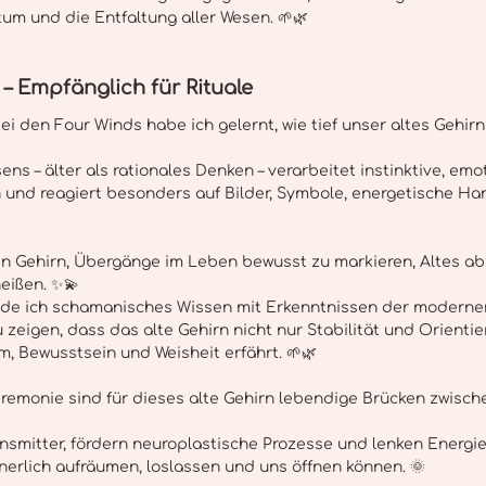
um und die Entfaltung aller Wesen. 🌱🌿
 – Empfänglich für Rituale
i den Four Winds habe ich gelernt, wie tief unser altes Gehirn 
ens – älter als rationales Denken – verarbeitet instinktive, emo
n und reagiert besonders auf Bilder, Symbole, energetische H
en Gehirn, Übergänge im Leben bewusst zu markieren, Altes a
eißen. ✨💫 
inde ich schamanisches Wissen mit Erkenntnissen der moderne
zeigen, dass das alte Gehirn nicht nur Stabilität und Orientier
 Bewusstsein und Weisheit erfährt. 🌱🌿
eremonie sind für dieses alte Gehirn lebendige Brücken zwisch
ansmitter, fördern neuroplastische Prozesse und lenken Energie
nnerlich aufräumen, loslassen und uns öffnen können. 🌞