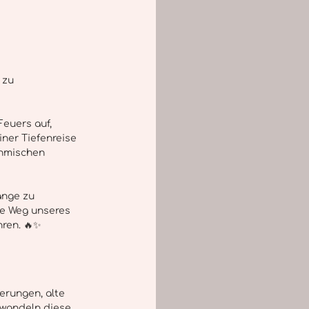
 zu 
euers auf, 
iner Tiefenreise 
thmischen 
änge zu 
he Weg unseres 
hren. 🔥✨
erungen, alte 
rwandeln diese 