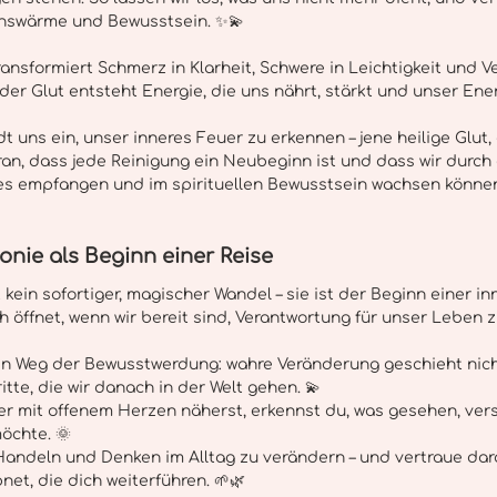
enswärme und Bewusstsein. ✨💫 
ansformiert Schmerz in Klarheit, Schwere in Leichtigkeit und V
er Glut entsteht Energie, die uns nährt, stärkt und unser Ener
 uns ein, unser inneres Feuer zu erkennen – jene heilige Glut, d
aran, dass jede Reinigung ein Neubeginn ist und dass wir durch
es empfangen und im spirituellen Bewusstsein wachsen können
onie als Beginn einer Reise
kein sofortiger, magischer Wandel – sie ist der Beginn einer in
ich öffnet, wenn wir bereit sind, Verantwortung für unser Leben
n Weg der Bewusstwerdung: wahre Veränderung geschieht nicht a
tte, die wir danach in der Welt gehen. 💫 
r mit offenem Herzen näherst, erkennst du, was gesehen, ver
öchte. 🌞
Handeln und Denken im Alltag zu verändern – und vertraue dara
et, die dich weiterführen. 🌱🌿