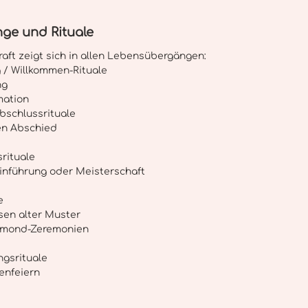
ge und Rituale
raft zeigt sich in allen Lebensübergängen: 
 / Willkommen-Rituale 
ng
mation
bschlussrituale 
en Abschied
rituale 
einführung oder Meisterschaft 
e 
sen alter Muster 
umond-Zeremonien 
gsrituale
enfeiern 
 