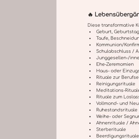
🔥 Lebensübergän
Diese transformative K
Geburt, Geburtstag
Taufe, Beschneidu
Kommunion/Konfir
Schulabschluss / A
Junggesellen-/inn
Ehe-Zeremomien
Haus- oder Einzugs
Rituale zur Berufs
Reinigungsrituale 
Meditations-Ritual
Rituale zum Loslas
Vollmond- und Ne
Ruhestandsrituale 
Weihe- oder Segnun
Ahnenrituale / Ahn
Sterberituale
Beerdigungsrituale