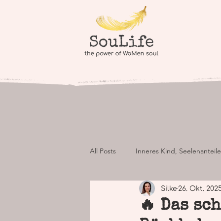
All Posts
Inneres Kind, Seelenanteile
Silke
26. Okt. 202
Seelenheil, Seelenheilung
See
🔥 Das sc