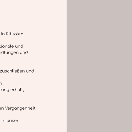
in Ritualen 
tionale und 
andlungen und 
bzuschließen und 
n 
ung erhält, 
en Vergangenheit 
 in unser 