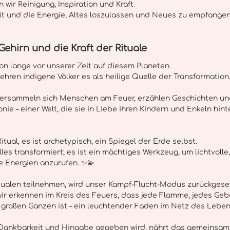
n wir Reinigung, Inspiration und Kraft
.
it und die Energie, Altes loszulassen und Neues zu empfangen
 Gehirn und die Kraft der Rituale
n lange vor unserer Zeit auf diesem Planeten.
ehren indigene Völker es als heilige Quelle der Transformation.
 versammeln sich Menschen am Feuer, erzählen Geschichten u
nie – einer Welt, die sie in Liebe ihren Kindern und Enkeln hint
itual, es ist archetypisch, ein Spiegel der Erde selbst.
les transformiert; es ist ein mächtiges Werkzeug, um lichtvolle, 
le Energien anzurufen. ✨💫 
tualen teilnehmen, wird unser Kampf-Flucht-Modus zurückgeset
ir erkennen im Kreis des Feuers, dass jede Flamme, jedes Gebe
es großen Ganzen ist – ein leuchtender Faden im Netz des Leben
, Dankbarkeit und Hingabe gegeben wird, nährt das gemeinsam