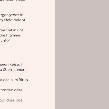
ergangenes in 
giefeld belebt. 
ie tief in uns 
 die Flamme 
. 🌱🌿
neren Reise. ✨
 zu übernehmen.
llein im Ritual, 
standen oder 
uf, dass das 