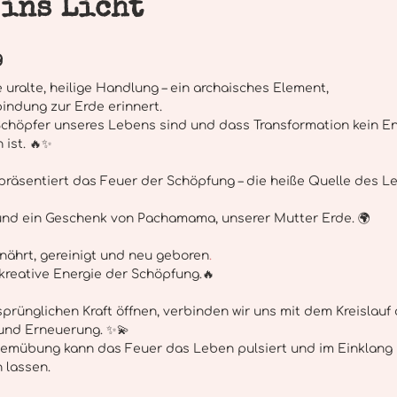
ins Licht
Ritus der Gebärmutter
Schoßraum
weibliche Kraft
F
g
tfürsorge
Weiblichkeit
Achtsamkeit
Frauenarbeit
e uralte, heilige Handlung – ein archaisches Element,
indung zur Erde erinnert.
 Schöpfer unseres Lebens sind und dass Transformation kein E
ist. 🔥✨
räsentiert das Feuer der Schöpfung – die heiße Quelle des Le
ll und ein Geschenk von Pachamama, unserer Mutter Erde. 🌍
nährt, gereinigt und neu geboren
.
 kreative Energie der Schöpfung.🔥 
sprünglichen Kraft öffnen, verbinden wir uns mit dem Kreislauf
 und Erneuerung. ✨💫
temübung kann das Feuer das Leben pulsiert und im Einklang 
 lassen.