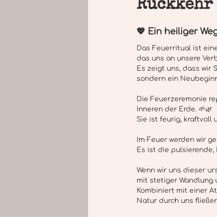
Rückkehr 
Life Coach
Heiler, Heilerin
💖 Ein heiliger We
Verbindung zum Körper
Selbs
Das Feuerritual ist ein
das uns an unsere Verb
Es zeigt uns, dass wir
sondern ein Neubeginn 
Die Feuerzeremonie rep
Inneren der Erde. 🌱🌿
Sie ist feurig, kraftvo
Im Feuer werden wir ge
Es ist die pulsierende,
Wenn wir uns dieser ur
mit stetiger Wandlung
Kombiniert mit einer A
Natur durch uns fließen