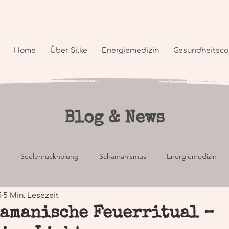
Home
Über Silke
Energiemedizin
Gesundheitsco
Blog & News
Seelenrückholung
Schamanismus
Energiemedizin
5
5 Min. Lesezeit
lische Gesundheit
Körper, Geist und Seele
Coaching
hamanische Feuerritual –