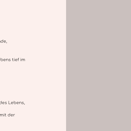
rauenkreis
persönliche Entwicklung
nde,
bens tief im 
 des Lebens,
mit der 