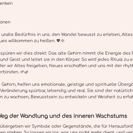
enken 
ionen
uralte Bedürfnis in uns: den Wandel bewusst zu erleben, Altes
es willkommen zu heißen. 💖🌞
spüren wir dies direkt: Das alte Gehirn nimmt die Energie des F
und Geist und leitet sie in den Körper. So wird jedes Ritual zu e
 der wir Altes freigeben, Neues erschaffen und uns mit der rhy
rbinden. 🌱🌿
 Gehirn, helfen uns emotionale, geistige und spirituelle Überg
eränderung spürbar, lebendig und real. Sie sind der natürlic
m zu wachsen, Bewusstsein zu entwickeln und Weisheit zu erfa
 Weg der Wandlung und des inneren Wachstums
l übergeben wir Symbole oder Gegenstände, die für Herausford
n stehen. So lassen wir los, was uns nicht mehr dient, und ve