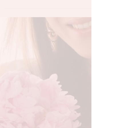
wachst morgens auf und fühlst dich trotz
Schlaf erschöpft. Dein Körper ist müde, die
Gedanken sind sofort aktiv und innere Ruhe
fehlt. Du funktionierst im Alltag, doch etwas
stimmt nicht. Körper, Geist und Seele sind
nicht getrennt. Regeneration beginnt nicht
durch mehr Leistung, sondern durch Ruhe,
Stille und Rückverbindung zu dir selbst.